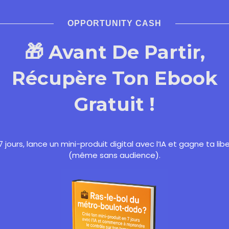
ommentaire
OPPORTUNITY CASH
🎁 Avant De Partir,
 champs obligatoires sont indiqués avec
*
Récupère Ton Ebook
Gratuit !
7 jours, lance un mini-produit digital avec l’IA et gagne ta lib
(même sans audience).