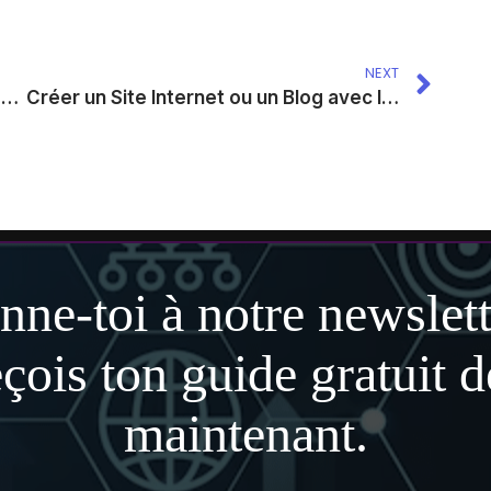
NEXT
Picsart : L’IA qui Crée vos Graphiques en Photos Réalistes pour Promouvoir Votre Entreprise (y compris les Vidéos)
Créer un Site Internet ou un Blog avec l’IA Gamma en 3 Clics Seulement : La Solution Clé en Main pour Votre Présence en Ligne