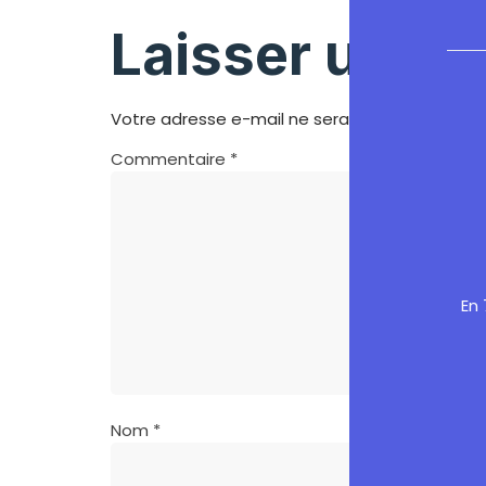
Laisser un c
Votre adresse e-mail ne sera pas publiée.
Les
Commentaire
*
En 
Nom
*