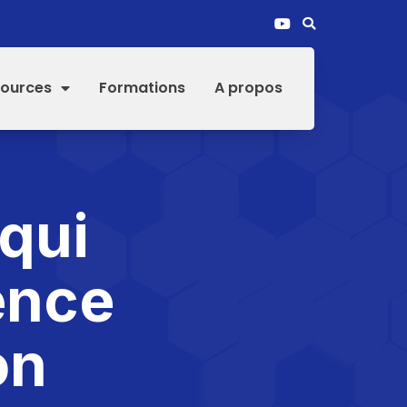
ources
Formations
A propos
qui
ence
on