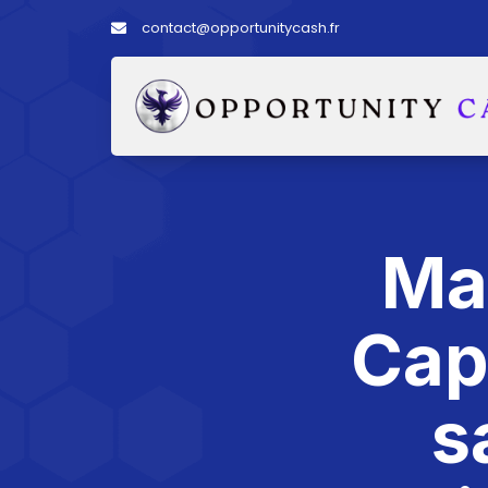
contact@opportunitycash.fr
Ma
Cap
s