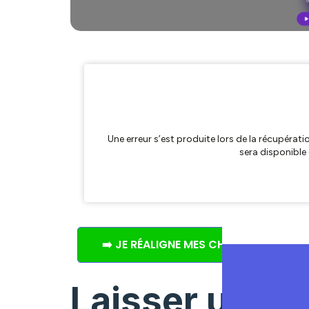
➡️ JE RÉALIGNE MES CHAKRAS ET ATT
Laisser un c