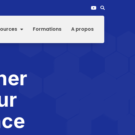
ources
Formations
A propos
ner
ur
nce