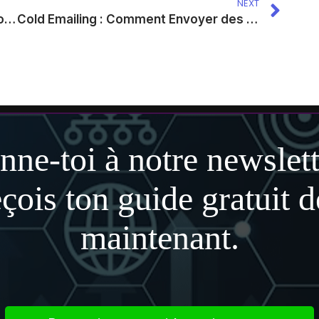
NEXT
Comment Créer et Vendre un Mini-Produit Digital Rentable en 7 Jours Sans Compétences Techniques
Cold Emailing : Comment Envoyer des Emails à Froid qui Génèrent des Réponses et des Clients en 2025