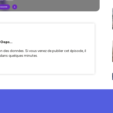
IRE L'ABONDANCE MAINTENANT ✨💰
ommentaire