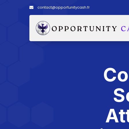
contact@opportunitycash.fr
Co
S
At