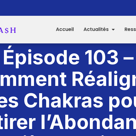
Accueil
Actualités
Ress
Épisode 103 –
mment Réalig
es Chakras po
tirer l’Abonda