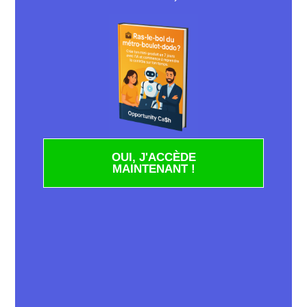
simples. Votre filleul devra cliquer sur votre lien
de parrainage et suivre les instructions pour
ouvrir un compte chez Boursorama Banque.
Une fois son compte ouvert, il devra effectuer
une première transaction, telle qu’un virement
ou un dépôt, afin que vous puissiez recevoir
votre prime de parrainage.
Le parrainage chez Boursorama Banque est
donc une opportunité à ne pas manquer. En
parrainant quelqu’un, vous faites bénéficier à
OUI, J'ACCÈDE
vos proches des avantages d’une banque en
MAINTENANT !
ligne performante, tout en étant récompensé
pour votre recommandation. Alors n’hésitez
plus, partagez votre expérience positive avec
Boursorama Banque et profitez des avantages
du parrainage dès aujourd’hui!
Comment bénéficier