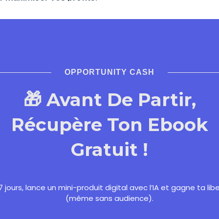
e gamme de produits d’investissement,
rs. Que vous souhaitiez investir en bourse,
fs, vous trouverez chez BoursoBank des
s objectifs financiers. Leur diversification
estissements et de réduire les risques.
OPPORTUNITY CASH
est ses frais compétitifs. En choisissant
vous soucier de frais excessifs qui pourraient
🎁 Avant De Partir,
ropose une tarification transparente et
maximiser vos profits.
Récupère Ton Ebook
ervice client réactif et personnalisé. L’équipe
épondre à toutes vos questions et vous
Gratuit !
 objectifs d’investissement. Vous
e qui vous permettra de prendre des décisions
 BoursoBank met un point d’honneur à la
reflète dans leur engagement envers un service
7 jours, lance un mini-produit digital avec l’IA et gagne ta lib
(même sans audience).
 dès maintenant offre un potentiel de