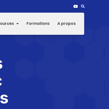
ources
Formations
A propos
s
c
s