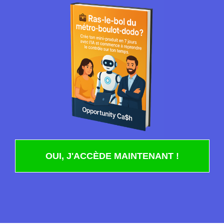
, leur large gamme de produits
 et leur service client réactif et personnalisé.
uctifier votre argent avec une institution
 des experts en
tissement
t est l’une des raisons convaincantes
ant. En choisissant cette plateforme, vous
lisée de leur équipe d’experts en
ossèdent une connaissance approfondie des
OUI, J'ACCÈDE MAINTENANT !
e vous fournir des conseils personnalisés
 est un autre avantage majeur de
s experts surveillent en permanence les
s ajustements en fonction des opportunités