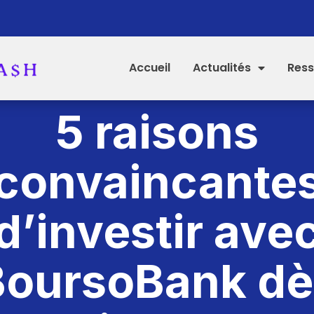
Accueil
Actualités
Ress
5 raisons
convaincante
d’investir ave
BoursoBank dè