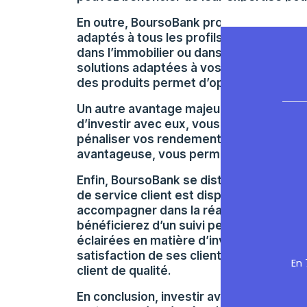
En outre, BoursoBank propose une larg
adaptés à tous les profils d’investisseu
dans l’immobilier ou dans d’autres acti
solutions adaptées à vos besoins et à vo
des produits permet d’optimiser vos inv
Un autre avantage majeur de BoursoBank 
d’investir avec eux, vous n’aurez pas à 
pénaliser vos rendements. BoursoBank p
avantageuse, vous permettant ainsi de 
Enfin, BoursoBank se distingue par son s
de service client est disponible pour r
accompagner dans la réalisation de vos
bénéficierez d’un suivi personnalisé, c
éclairées en matière d’investissement.
satisfaction de ses clients, et cela se 
En 
client de qualité.
En conclusion, investir avec BoursoBank