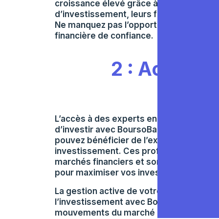
croissance élevé grâce à leur expertise
d’investissement, leurs frais compétitifs
Ne manquez pas l’opportunité de faire fr
financière de confiance.
2 : Accès à
inves
L’accès à des experts en investissemen
d’investir avec BoursoBank dès mainten
pouvez bénéficier de l’expertise spécia
investissement. Ces professionnels p
marchés financiers et sont en mesure d
pour maximiser vos investissements.
La gestion active de votre portefeuille
l’investissement avec BoursoBank. Leur
mouvements du marché et effectuent de